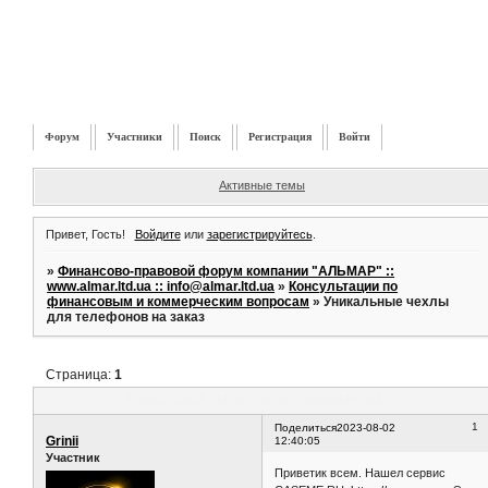
Форум
Участники
Поиск
Регистрация
Войти
Активные темы
Привет, Гость!
Войдите
или
зарегистрируйтесь
.
»
Финансово-правовой форум компании "АЛЬМАР" ::
www.almar.ltd.ua :: info@almar.ltd.ua
»
Консультации по
финансовым и коммерческим вопросам
»
Уникальные чехлы
для телефонов на заказ
Страница:
1
Уникальные чехлы для телефонов на заказ
1
Поделиться
2023-08-02
Grinii
12:40:05
Участник
Приветик всем. Нашел сервис