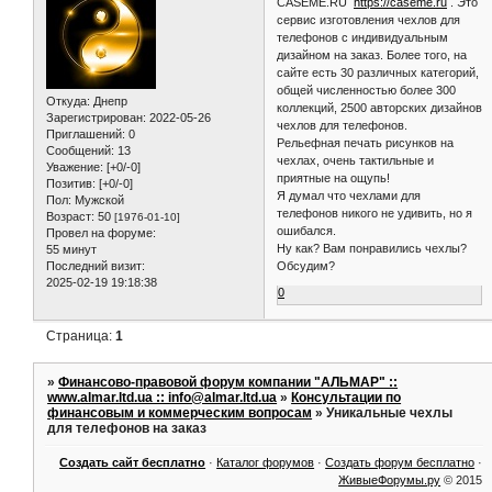
CASEME.RU
https://caseme.ru
. Это
сервис изготовления чехлов для
телефонов с индивидуальным
дизайном на заказ. Более того, на
сайте есть 30 различных категорий,
общей численностью более 300
Откуда:
Днепр
коллекций, 2500 авторских дизайнов
Зарегистрирован
: 2022-05-26
чехлов для телефонов.
Приглашений:
0
Рельефная печать рисунков на
Сообщений:
13
чехлах, очень тактильные и
Уважение:
[+0/-0]
приятные на ощупь!
Позитив:
[+0/-0]
Я думал что чехлами для
Пол:
Мужской
телефонов никого не удивить, но я
Возраст:
50
[1976-01-10]
ошибался.
Провел на форуме:
Ну как? Вам понравились чехлы?
55 минут
Обсудим?
Последний визит:
2025-02-19 19:18:38
0
Страница:
1
»
Финансово-правовой форум компании "АЛЬМАР" ::
www.almar.ltd.ua :: info@almar.ltd.ua
»
Консультации по
финансовым и коммерческим вопросам
»
Уникальные чехлы
для телефонов на заказ
Создать сайт бесплатно
·
Каталог форумов
·
Создать форум бесплатно
·
ЖивыеФорумы.ру
© 2015